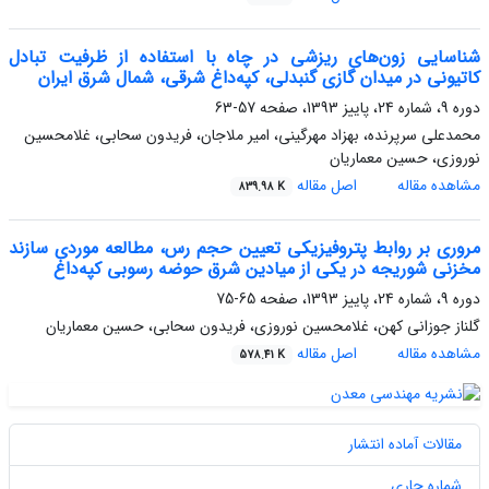
شناسایی زون‌های ریزشی در چاه با استفاده از ظرفیت تبادل
کاتیونی در میدان گازی گنبدلی، کپه‌داغ شرقی، شمال شرق ایران
دوره 9، شماره 24، پاییز 1393، صفحه
57-63
محمدعلی سرپرنده، بهزاد مهرگینی، امیر ملاجان، فریدون سحابی، غلامحسین
نوروزی، حسین معماریان
مشاهده مقاله
اصل مقاله
839.98 K
مروری بر روابط پتروفیزیکی تعیین حجم رس، مطالعه موردی سازند
مخزنی شوریجه در یکی از میادین شرق حوضه رسوبی کپه‌داغ
دوره 9، شماره 24، پاییز 1393، صفحه
65-75
گلناز جوزانی کهن، غلامحسین نوروزی، فریدون سحابی، حسین معماریان
مشاهده مقاله
اصل مقاله
578.41 K
مقالات آماده انتشار
شماره جاری