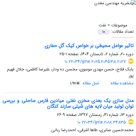
موضوعات =
نفت
تعداد مقالات:
10
تاثیر عوامل محیطی بر خواص کیک گل حفاری
دوره 20، شماره 2، تابستان 1404، صفحه
1-25
10.22034/ijme.2025.2045718.2027
بابک فلاح، حسن مهدی موسوی، محسن ده ودار، علیرضا کاظمی، جلال فهیم
پور
مشاهده مقاله
اصل مقاله
1.97 M
مدل سازی یک بعدی مخزن نفتی میادین فارس ساحلی و بررسی
توان تولید میان لایه های شیلی سازند کنگان
دوره 13، شماره 41، زمستان 1397، صفحه
9-26
10.22034/ijme.2018.34835
محمدحسین صابری، طاها اشرفی، احمدرضا ربانی