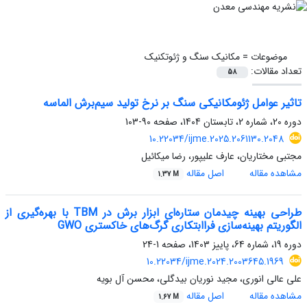
موضوعات =
مکانیک سنگ و ژئوتکنیک
تعداد مقالات:
58
تاثیر عوامل ژئومکانیکی سنگ بر نرخ تولید سیم‌برش الماسه
دوره 20، شماره 2، تابستان 1404، صفحه
90-103
10.22034/ijme.2025.2061130.2048
مجتبی مختاریان، عارف علیپور، رضا میکائیل
مشاهده مقاله
اصل مقاله
1.37 M
طراحی بهینه چیدمان ستاره‌ای ابزار برش در TBM با بهره‌گیری از
الگوریتم بهینه‌سازی فراابتکاری گرگ‌های خاکستری GWO
دوره 19، شماره 64، پاییز 1403، صفحه
1-24
10.22034/ijme.2024.2003645.1969
علی عالی انوری، مجید نوریان بیدگلی، محسن آل بویه
مشاهده مقاله
اصل مقاله
1.67 M