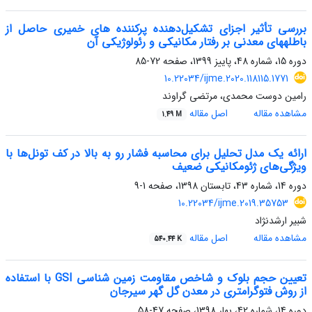
بررسی تأثیر اجزای تشکیل‌دهنده پرکننده‎ های خمیری حاصل از
باطله‎های معدنی بر رفتار مکانیکی و رئولوژیکی آن
دوره 15، شماره 48، پاییز 1399، صفحه
72-85
10.22034/ijme.2020.118115.1771
رامین دوست محمدی، مرتضی گراوند
مشاهده مقاله
اصل مقاله
1.49 M
ارائه یک مدل تحلیل برای محاسبه فشار رو به بالا در کف تونل‌ها با
ویژگی‌های ژئومکانیکی ضعیف
دوره 14، شماره 43، تابستان 1398، صفحه
1-9
10.22034/ijme.2019.35753
شبیر ارشدنژاد
مشاهده مقاله
اصل مقاله
540.44 K
تعیین حجم بلوک و شاخص مقاومت زمین شناسی GSI با استفاده
از روش فتوگرامتری در معدن گل گهر سیرجان
دوره 14، شماره 42، بهار 1398، صفحه
47-58