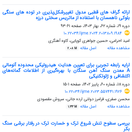
ارائه گراف های قطبی مدول تغییرشکل‌پذیری در توده های سنگی
بلوکی ناهمسان با استفاده از ماتریس سختی درزه
دوره 19، شماره 62، بهار 1403، صفحه
61-93
10.22034/ijme.2024.2013809.1984
امید احرامی، حسین جواهری کوپایی، کاوه آهنگری
مشاهده مقاله
اصل مقاله
2.08 M
ارایه رابطه تجربی برای تعیین هدایت هیدرولیکی محدوده آنومالی
A معدن سنگ آهن سنگان با بهره‌گیری از اطلاعات گمانه‌های
اکتشافی و ژئوتکنیکی
دوره 18، شماره 60، پاییز 1402، صفحه
1-15
10.22034/ijme.2023.557441.1926
محسن صفری، فرامرز دولتی ارده جانی، سروش مقصودی
مشاهده مقاله
اصل مقاله
1.33 M
بررسی سطوح تنش شروع ترک و خسارت ترک در رفتار برشی سنگ
بکر