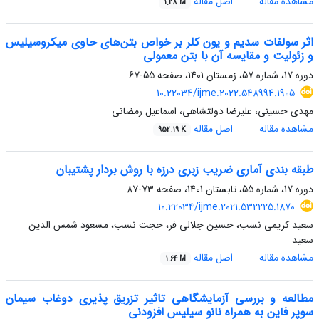
مشاهده مقاله
اصل مقاله
1.28 M
اثر سولفات سدیم و یون کلر بر خواص بتن‌های حاوی میکروسیلیس
و زئولیت و مقایسه آن با بتن معمولی
دوره 17، شماره 57، زمستان 1401، صفحه
55-67
10.22034/ijme.2022.548994.1905
مهدی حسینی، علیرضا دولتشاهی، اسماعیل رمضانی
مشاهده مقاله
اصل مقاله
952.19 K
طبقه بندی آماری ضریب زبری درزه با روش بردار پشتیبان
دوره 17، شماره 55، تابستان 1401، صفحه
73-87
10.22034/ijme.2021.532225.1870
سعید کریمی نسب، حسین جلالی فر، حجت نسب، مسعود شمس الدین
سعید
مشاهده مقاله
اصل مقاله
1.64 M
مطالعه و بررسی آزمایشگاهی تاثیر تزریق پذیری دوغاب سیمان
سوپر فاین به همراه نانو سیلیس افزودنی