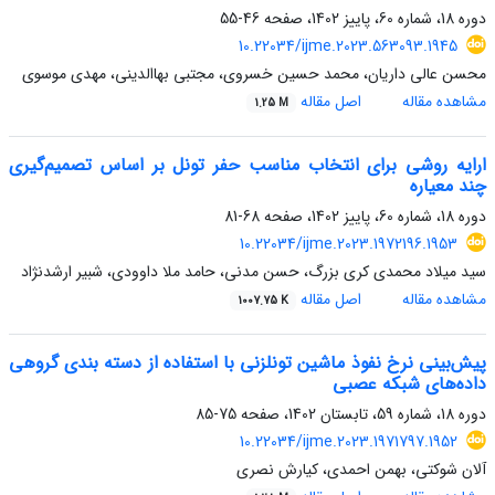
دوره 18، شماره 60، پاییز 1402، صفحه
46-55
10.22034/ijme.2023.563093.1945
محسن عالی داریان، محمد حسین خسروی، مجتبی بهاالدینی، مهدی موسوی
مشاهده مقاله
اصل مقاله
1.25 M
ارایه‌ روشی برای انتخاب مناسب حفر تونل بر اساس تصمیم‌گیری
چند معیاره
دوره 18، شماره 60، پاییز 1402، صفحه
68-81
10.22034/ijme.2023.1972196.1953
سید میلاد محمدی کری بزرگ، حسن مدنی، حامد ملا داوودی، شبیر ارشدنژاد
مشاهده مقاله
اصل مقاله
1007.75 K
پیش‌بینی نرخ نفوذ ماشین تونلزنی با استفاده از دسته بندی گروهی
داده‌های شبکه عصبی
دوره 18، شماره 59، تابستان 1402، صفحه
75-85
10.22034/ijme.2023.1971797.1952
آلان شوکتی، بهمن احمدی، کیارش نصری