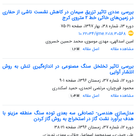
بررسی عددی تاثیر تزریق سیمان در کاهش نشست ناشی از حفاری
در زمین‌های خاکی خط 2 متروی کرج
دوره 13، شماره 38، بهار 1397، صفحه
61-75
10.22034/ijme.2018.30568
امین اسدالهی، مهدی موسوی، محمد حسین خسروی
مشاهده مقاله
اصل مقاله
1.6 M
بررسی تاثیر تخلخل سنگ مصنوعی در اندازه‌گیری تنش به روش
انتشار آوایی
دوره 12، شماره 37، زمستان 1396، صفحه
1-9
محمود قورچیان، مرتضی احمدی، حمید اسکندری
مشاهده مقاله
اصل مقاله
1.04 M
مدل‌سازی هندسی- تصادفی سه بعدی توده سنگ منطقه مزینو با
هدف برآورد نشت گاز در استخراج به روش گاز کردن
دوره 12، شماره 37، زمستان 1396، صفحه
21-38
علی حیدری، سیدمحمد اسماعیل جلالی، مهدی نوروزی