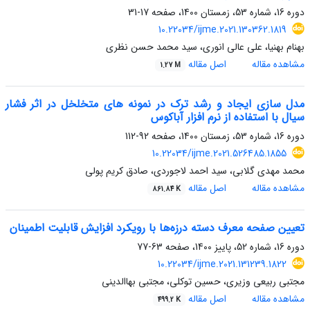
دوره 16، شماره 53، زمستان 1400، صفحه
17-31
10.22034/ijme.2021.130362.1819
بهنام بهنیا، علی عالی انوری، سید محمد حسن نظری
مشاهده مقاله
اصل مقاله
1.27 M
مدل سازی ایجاد و رشد ترک در نمونه های متخلخل در اثر فشار
سیال با استفاده از نرم افزار آباکوس
دوره 16، شماره 53، زمستان 1400، صفحه
92-112
10.22034/ijme.2021.526485.1855
محمد مهدی گلابی، سید احمد لاجوردی، صادق کریم پولی
مشاهده مقاله
اصل مقاله
861.84 K
تعیین صفحه معرف دسته درزه‌ها با رویکرد افزایش قابلیت اطمینان
دوره 16، شماره 52، پاییز 1400، صفحه
63-77
10.22034/ijme.2021.131239.1822
مجتبی ربیعی وزیری، حسین توکلی، مجتبی بهاالدینی
مشاهده مقاله
اصل مقاله
499.2 K