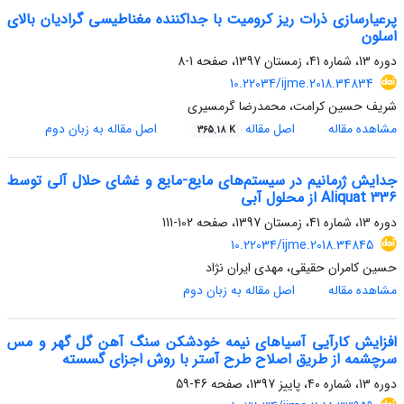
پرعیارسازی ذرات ریز کرومیت با جداکننده مغناطیسی گرادیان بالای
اسلون
دوره 13، شماره 41، زمستان 1397، صفحه
1-8
10.22034/ijme.2018.34834
شریف حسین کرامت، محمدرضا گرمسیری
مشاهده مقاله
اصل مقاله
اصل مقاله به زبان دوم
365.18 K
جدایش ژرمانیم در سیستم‌های مایع-مایع و غشای حلال آلی توسط
Aliquat 336 از محلول آبی
دوره 13، شماره 41، زمستان 1397، صفحه
102-111
10.22034/ijme.2018.34845
حسین کامران حقیقی، مهدی ایران نژاد
مشاهده مقاله
اصل مقاله به زبان دوم
افزایش کارآیی آسیاهای نیمه خودشکن سنگ آهن گل گهر و مس
سرچشمه از طریق اصلاح طرح آستر با روش اجزای گسسته
دوره 13، شماره 40، پاییز 1397، صفحه
46-59