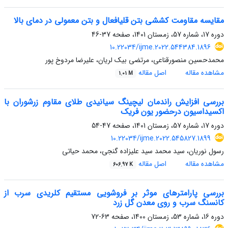
مقایسه مقاومت کششی بتن قلیافعال و بتن معمولی در دمای بالا
دوره 17، شماره 57، زمستان 1401، صفحه
37-46
10.22034/ijme.2022.544384.1896
محمدحسین منصورقناعی، مرتضی بیک لریان، علیرضا مردوخ پور
مشاهده مقاله
اصل مقاله
1.01 M
بررسی افزایش راندمان لیچینگ سیانیدی طلای مقاوم زرشوران با
اکسیداسیون درحضور یون فریک
دوره 17، شماره 57، زمستان 1401، صفحه
47-54
10.22034/ijme.2022.545827.1899
رسول نوریان، سید محمد سید علیزاده گنجی، محمد حیاتی
مشاهده مقاله
اصل مقاله
606.97 K
بررسی پارامترهای موثر بر فروشویی مستقیم کلریدی سرب از
کانسنگ سرب و روی معدن گل زرد
دوره 16، شماره 53، زمستان 1400، صفحه
63-72