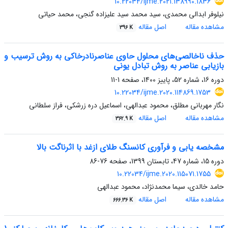
10.22034/ijme.2021.138990.1836
نیلوفر ابدالی محمدی، سید محمد سید علیزاده گنجی، محمد حیاتی
مشاهده مقاله
اصل مقاله
396 K
حذف ناخالصی‌های محلول حاوی عناصرنادرخاکی به روش ترسیب و
بازیابی عناصر به روش تبادل یونی
دوره 16، شماره 52، پاییز 1400، صفحه
1-11
10.22034/ijme.2020.114869.1753
نگار مهربانی مطلق، محمود عبدالهی، اسماعیل دره زرشکی، فراز سلطانی
مشاهده مقاله
اصل مقاله
362.9 K
مشخصه یابی و فرآوری کانسنگ طلای ازغد با اثرناگت بالا
دوره 15، شماره 47، تابستان 1399، صفحه
76-86
10.22034/ijme.2020.115071.1755
حامد خالدی، سیما محمدنژاد، محمود عبدالهی
مشاهده مقاله
اصل مقاله
666.36 K