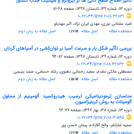
تاثیر اصلاح سطح کانی ها بر ایزوترم و سینتیک جذب کلکتور
دوره 13، شماره 39، تابستان 1397، صفحه
68-81
10.22034/ijme.2018.32831
امید سلمانی نوری، مهدی ایران نژاد، اکبر مهدیلو
مشاهده مقاله
اصل مقاله
اصل مقاله به زبان دوم
1.27 M
بررسی تأثیر شکل بار و سرعت آسیا بر توان‌کشی در آسیاهای گردان
دوره 13، شماره 39، تابستان 1397، صفحه
82-94
10.22034/ijme.2018.32832
مصطفی مالکی مقدم، سعید رحمانی دهنوی، رشاد حسامی، صمد بنیسی
مشاهده مقاله
اصل مقاله
اصل مقاله به زبان دوم
1.56 M
مدلسازی ترمودینامیکی ترسیب هیدروکسید آلومینیم از محلول
آلومینات به روش کربنیزاسیون
دوره 13، شماره 38، بهار 1397، صفحه
77-96
10.22034/ijme.2018.30565
سمیه شایانفر، والح آقازاده، پیمان حسن پور
مشاهده مقاله
اصل مقاله
1.27 M