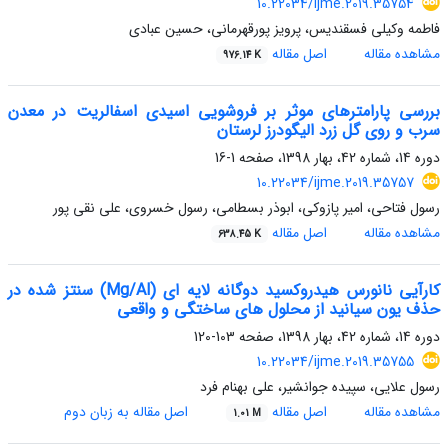
10.22034/ijme.2019.35754
فاطمه وکیلی فسقندیس، پرویز پورقهرمانی، حسین عبادی
مشاهده مقاله
اصل مقاله
976.14 K
بررسی پارامترهای موثر بر فروشویی اسیدی اسفالریت در معدن
سرب و روی گل زرد الیگودرز لرستان
دوره 14، شماره 42، بهار 1398، صفحه
1-16
10.22034/ijme.2019.35757
رسول فتاحی، امیر پازوکی، ابوذر بسطامی، رسول خسروی، علی نقی پور
مشاهده مقاله
اصل مقاله
638.45 K
کارآیی نانورس هیدروکسید دوگانه لایه ای (Mg/Al) سنتز شده در
حذف یون سیانید از محلول های ساختگی و واقعی
دوره 14، شماره 42، بهار 1398، صفحه
103-120
10.22034/ijme.2019.35755
رسول علایی، سپیده جوانشیر، علی بهنام فرد
مشاهده مقاله
اصل مقاله
اصل مقاله به زبان دوم
1.01 M