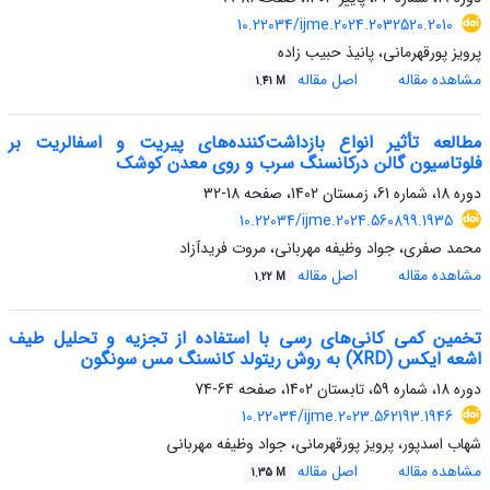
10.22034/ijme.2024.2032520.2010
پرویز پورقهرمانی، پانیذ حبیب زاده
مشاهده مقاله
اصل مقاله
1.41 M
مطالعه تأثیر انواع بازداشت‌کننده‌های پیریت و اسفالریت بر
فلوتاسیون گالن درکانسنگ سرب و روی معدن کوشک
دوره 18، شماره 61، زمستان 1402، صفحه
18-32
10.22034/ijme.2024.560899.1935
محمد صفری، جواد وظیفه مهربانی، مروت فریدآزاد
مشاهده مقاله
اصل مقاله
1.22 M
تخمین کمی کانی‌های رسی با استفاده از تجزیه و تحلیل طیف
اشعه ایکس (XRD) به روش ریتولد کانسنگ مس سونگون
دوره 18، شماره 59، تابستان 1402، صفحه
64-74
10.22034/ijme.2023.562193.1946
شهاب اسدپور، پرویز پورقهرمانی، جواد وظیفه مهربانی
مشاهده مقاله
اصل مقاله
1.35 M