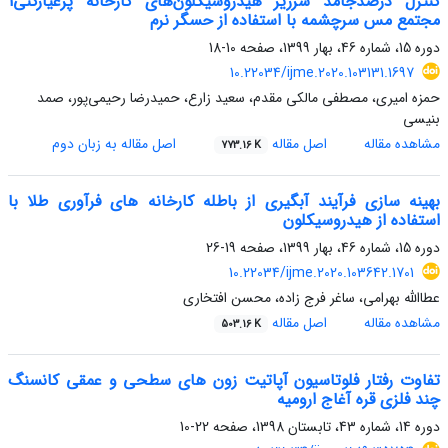
کنترل درصدجامد سرریز هیدروسیکلون‌های کارخانه پرعیارکنی1
مجتمع مس سرچشمه با استفاده از حسگر نرم‌
دوره 15، شماره 46، بهار 1399، صفحه
10-18
10.22034/ijme.2020.103131.1697
حمزه امیری، مصطفی مالکی مقدم، سعید زارع، حمید‌رضا رحیمی‌پور، صمد
بنیسی
مشاهده مقاله
اصل مقاله
اصل مقاله به زبان دوم
773.16 K
بهینه سازی فرآیند آبگیری از باطله کارخانه های فرآوری طلا با
استفاده از هیدروسیکلون
دوره 15، شماره 46، بهار 1399، صفحه
19-26
10.22034/ijme.2020.103642.1701
عطاالله بهرامی، ساغر فرج زاده، محسن افتخاری
مشاهده مقاله
اصل مقاله
503.16 K
تفاوت رفتار فلوتاسیون آپاتیت زون های سطحی و عمقی کانسنگ
چند فلزی قره آغاج ارومیه
دوره 14، شماره 43، تابستان 1398، صفحه
22-10