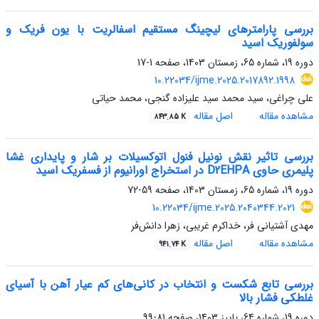
بررسی پارامترهای لیچینگ مستقیم اسفالریت با یون فریک و
سولفوریک اسید
دوره 19، شماره 65، زمستان 1403، صفحه
1-17
10.22034/ijme.2025.2017892.1998
علی چراغی، سید محمد سید علیزاده گنجی، محمد حیاتی
مشاهده مقاله
اصل مقاله
843.85 K
بررسی تاثیر نقش نونیل فنول اتوکسیلات بر شار و پایداری غشا
پلیمری حاوی D2EHPA در استخراج اورانیوم از فسفریک اسید
دوره 19، شماره 65، زمستان 1403، صفحه
59-72
10.22034/ijme.2025.2040344.2021
مهدی آشتیانی فر، خداکرم غریبی، زهرا دانش‌فر
مشاهده مقاله
اصل مقاله
941.74 K
بررسی تابع شکست و انتخاب در کانی‌های کم عیار آهن با آسیای
غلطکی فشار بالا
دوره 19، شماره 64، پاییز 1403، صفحه
81-99