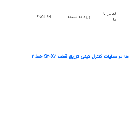
تماس با
ورود به سامانه
ENGLISH
ما
تحلیل کیفیت تزریق با استفاده از منحنی‌های P-Q (فشار- دبی) و شکل مغزه‌ها در عملیات کنترل کیفی تزریق قطعه S2-X2 خط 2