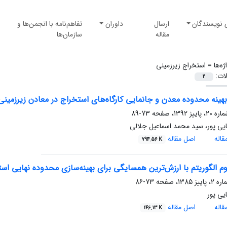
 نویسندگان
ارسال
داوران
تفاهم‌نامه با انجمن‌ها و
مقاله
سازمان‌ها
ژه‌ها =
استخراج زیرزمینی
لات:
2
هینه محدوده معدن و جانمایی کارگاه‌های استخراج در معادن زیرزمینی
73-89
یی پور، سید محمد اسماعیل جلالی
اله
اصل مقاله
794.56 K
م الگوریتم با ارزش‌ترین همسایگی برای بهینه‌سازی محدوده نهایی است
73-86
یی پور
اله
اصل مقاله
146.13 K