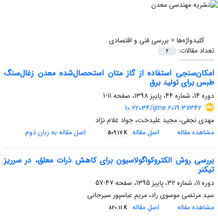
کلیدواژه‌ها =
بررسی فنی و اقتصادی
تعداد مقالات:
2
امکان‌سنجی استفاده از گاز متان استحصال‌شده معدن زغال‌سنگ
طبس برای تولید برق
دوره 14، شماره 44، پاییز 1398، صفحه
11-1
10.22034/ijme.2019.37342
مهدی نجفی، مجید علیدخت، جواد غلام نژاد
مشاهده مقاله
اصل مقاله
اصل مقاله به زبان دوم
509.17 K
بررسی روش الکتروکواگولاسیون برای کاهش ذرات معلق، در سرریز
تیکنر
دوره 11، شماره 32، پاییز 1395، صفحه
47-57
سید مرتضی موسوی راد، مریم عباسپور سیرجانی
مشاهده مقاله
اصل مقاله
820.11 K