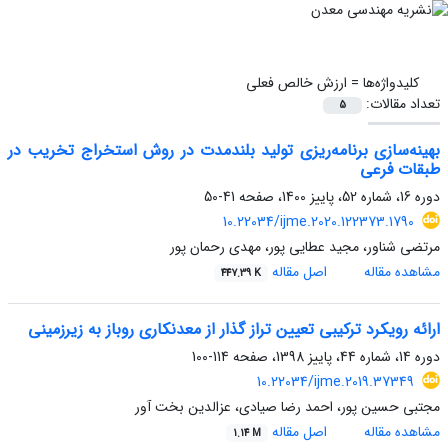
کلیدواژه‌ها =
ارزش خالص فعلی
تعداد مقالات:
5
بهینه‌سازی برنامه‌ریزی تولید بلندمدت در روش استخراج تخریب در
طبقات فرعی
دوره 16، شماره 52، پاییز 1400، صفحه
41-50
10.22034/ijme.2020.122373.1790
مرتضی شناور، مجید عطایی پور، مهدی رحمان پور
مشاهده مقاله
اصل مقاله
447.39 K
ارائه رویکرد ترکیبی تعیین تراز گذار از معدنکاری روباز به زیرزمینی
دوره 14، شماره 44، پاییز 1398، صفحه
114-100
10.22034/ijme.2019.37349
مجتبی حسین پور، احمد رضا صیادی، عزالدین بخت آور
مشاهده مقاله
اصل مقاله
1.14 M