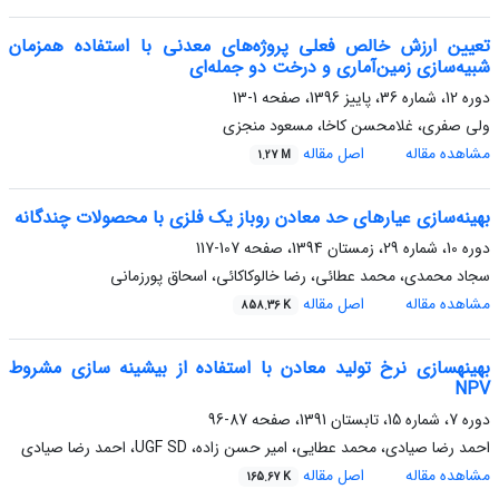
تعیین ارزش خالص فعلی پروژه‌های معدنی با استفاده‌ همزمان
شبیه‌سازی زمین‌آماری و درخت دو جمله‌ای
دوره 12، شماره 36، پاییز 1396، صفحه
1-13
ولی صفری، غلامحسن کاخا، مسعود منجزی
مشاهده مقاله
اصل مقاله
1.27 M
بهینه‌سازی عیارهای حد معادن روباز یک فلزی با محصولات چندگانه
دوره 10، شماره 29، زمستان 1394، صفحه
107-117
سجاد محمدی، محمد عطائی، رضا خالوکاکائی، اسحاق پورزمانی
مشاهده مقاله
اصل مقاله
858.36 K
بهینه‏سازی نرخ تولید معادن با استفاده از بیشینه سازی مشروط
NPV
دوره 7، شماره 15، تابستان 1391، صفحه
87-96
احمد رضا صیادی، محمد عطایی، امیر حسن زاده، UGF SD، احمد رضا صیادی
مشاهده مقاله
اصل مقاله
165.67 K