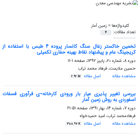
کلیدواژه‌ها =
زمین آمار
تعداد مقالات:
4
تخمین خاکستر زغال سنگ کانسار پروده 4 طبس با استفاده از
کریجینگ عام و پیشنهاد نقاط بهینه حفاری تکمیلی
دوره 8، شماره 20، پاییز 1392، صفحه
1-11
حسین ملایمت، فرهاد محمد تراب
مشاهده مقاله
اصل مقاله
2.92 M
بررسی تغییر پذیری عیار بار ورودی کارخانه¬ی فرآوری فسفات
اسفوردی به روش زمین آمار
دوره 7، شماره 14، بهار 1391، صفحه
51-61
فرهادمحمد تراب، امید حمیدخواه
مشاهده مقاله
اصل مقاله
388.97 K