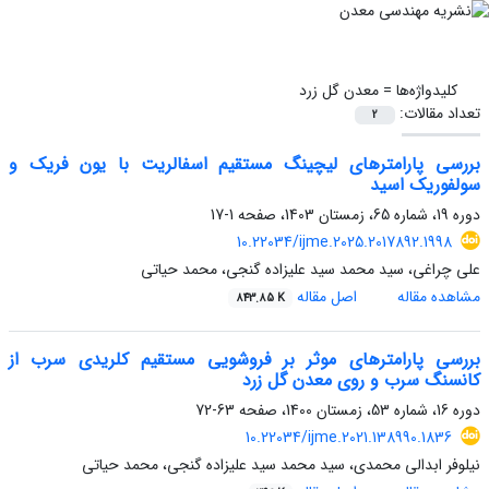
کلیدواژه‌ها =
معدن گل زرد
تعداد مقالات:
2
بررسی پارامترهای لیچینگ مستقیم اسفالریت با یون فریک و
سولفوریک اسید
دوره 19، شماره 65، زمستان 1403، صفحه
1-17
10.22034/ijme.2025.2017892.1998
علی چراغی، سید محمد سید علیزاده گنجی، محمد حیاتی
مشاهده مقاله
اصل مقاله
843.85 K
بررسی پارامترهای موثر بر فروشویی مستقیم کلریدی سرب از
کانسنگ سرب و روی معدن گل زرد
دوره 16، شماره 53، زمستان 1400، صفحه
63-72
10.22034/ijme.2021.138990.1836
نیلوفر ابدالی محمدی، سید محمد سید علیزاده گنجی، محمد حیاتی