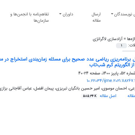
 نویسندگان
ارسال
داوران
تفاهم‌نامه با انجمن‌ها و
مقاله
سازمان‌ها
ژه‌ها =
آزادسازی لاگرانژی
لات:
1
ل برنامه‌ریزی ریاضی عدد صحیح برای مسئله زمان‌بندی استخراج در م
از الگوریتم کرم شب‌تاب
24-40
10.22034/ijme.2021.118267
وعی، احسان موسوی، امیر حسین بانگیان تبریزی، پیمان افضل، عباس آقاجانی بزازی
اله
اصل مقاله
585.34 K