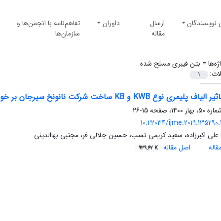
 نویسندگان
ارسال
داوران
تفاهم‌نامه با انجمن‌ها و
مقاله
سازمان‌ها
ژه‌ها =
بتن فیبری مسلح شده
لات:
1
 نوع KWB و KB ساخت شرکت نانونخ سیرجان بر خواص مکانیکی بتن ریزدانه
15-26
10.22034/ijme.2021.135290.
لی اکبرزاده، سعید کریمی نسب، حسین جلالی فر، مجتبی بهاالدینی
اله
اصل مقاله
939.42 K