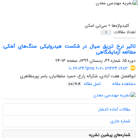
کلیدواژه‌ها =
سی‌تی اسکن
تعداد مقالات:
1
تاثیر نرخ تزریق سیال در شکست هیدرولیکی سنگ‌های آهکی:
مطالعه آزمایشگاهی
دوره 15، شماره 49، زمستان 1399، صفحه
13-24
10.22034/ijme.2020.121434.1783
ابوالفضل هفت آبادی، شکراله زارع، حمید سلطانیان، یاسر پورمظاهری
مشاهده مقاله
اصل مقاله
881.91 K
مقالات آماده انتشار
شماره جاری
شماره‌های پیشین نشریه