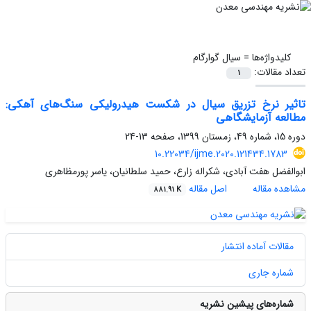
کلیدواژه‌ها =
سیال گوارگام
تعداد مقالات:
1
تاثیر نرخ تزریق سیال در شکست هیدرولیکی سنگ‌های آهکی:
مطالعه آزمایشگاهی
دوره 15، شماره 49، زمستان 1399، صفحه
13-24
10.22034/ijme.2020.121434.1783
ابوالفضل هفت آبادی، شکراله زارع، حمید سلطانیان، یاسر پورمظاهری
مشاهده مقاله
اصل مقاله
881.91 K
مقالات آماده انتشار
شماره جاری
شماره‌های پیشین نشریه