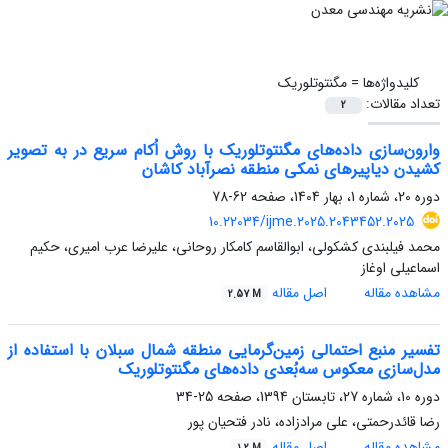
کلیدواژه‌ها =
مگنتوتلوریک
تعداد مقالات:
2
وارون‌سازی داده‌های مگنتوتلوریک با روش اُکام سریع در به تصویر
کشیدن دیاپیرهای نمکی منطقه نصرآباد کاشان
دوره 20، شماره 1، بهار 1404، صفحه
62-78
10.22034/ijme.2025.2043452.2025
محمد فیلبندی کشکولی، ابوالقاسم کامکار روحانی، علیرضا عرب امیری، حکیم
اسماعیلی اوغاز
مشاهده مقاله
اصل مقاله
2.57 M
تفسیر منبع احتمالی زمین‌گرمایی منطقه شمال سبلان با استفاده از
مدل‌سازی معکوس سه‌بُعدی داده‌های مگنتوتلوریک
دوره 10، شماره 27، تابستان 1394، صفحه
25-34
رضا قائدرحمتی، علی مرادزاده، نادر فتحیان پور
مشاهده مقاله
اصل مقاله