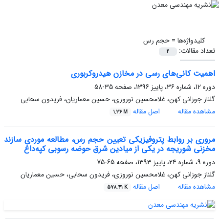
کلیدواژه‌ها =
حجم رس
تعداد مقالات:
2
اهمیت کانی‌های رسی در مخازن هیدروکربوری
دوره 12، شماره 36، پاییز 1396، صفحه
35-58
گلناز جوزانی کهن، غلامحسین نوروزی، حسین معماریان، فریدون سحابی
مشاهده مقاله
اصل مقاله
1.36 M
مروری بر روابط پتروفیزیکی تعیین حجم رس، مطالعه موردی سازند
مخزنی شوریجه در یکی از میادین شرق حوضه رسوبی کپه‌داغ
دوره 9، شماره 24، پاییز 1393، صفحه
65-75
گلناز جوزانی کهن، غلامحسین نوروزی، فریدون سحابی، حسین معماریان
مشاهده مقاله
اصل مقاله
578.41 K