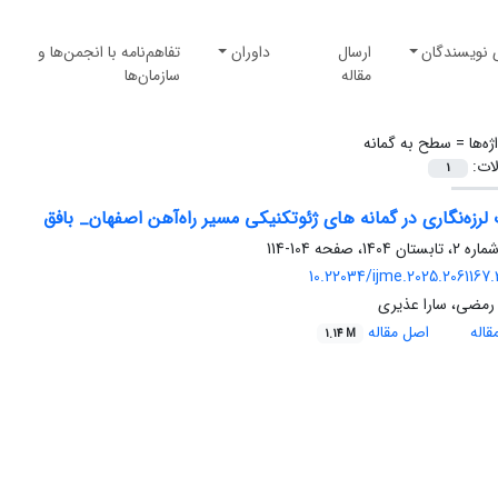
 نویسندگان
ارسال
داوران
تفاهم‌نامه با انجمن‌ها و
مقاله
سازمان‌ها
ژه‌ها =
سطح به گمانه
لات:
1
لرزه‌نگاری در گمانه های ژئوتکنیکی مسیر راه‌آهن اصفهان_ بافق
104-114
10.22034/ijme.2025.2061167.
رمضی، سارا عذیری
اله
اصل مقاله
1.14 M