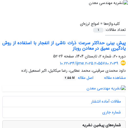
کلیدواژه‌ها =
امواج لرزه‌ای
تعداد مقالات:
1
پیش بینی حداکثر سرعت ذرات ناشی از انفجار با استفاده از روش
یادگیری عمیق در معادن روباز
دوره 20، شماره 2، تابستان 1404، صفحه
26-52
10.22034/ijme.2025.2055780.2039
داود محمدی سرقینی، محمد عطایی، رضا میکائیل، اکبر اسمعیل زاده
مشاهده مقاله
اصل مقاله
2.55 M
مقالات آماده انتشار
شماره جاری
شماره‌های پیشین نشریه