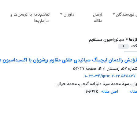
 نویسندگان
ارسال
داوران
تفاهم‌نامه با انجمن‌ها و
مقاله
سازمان‌ها
ژه‌ها =
سیانوراسیون مستقیم
لات:
1
فزایش راندمان لیچینگ سیانیدی طلای مقاوم زرشوران با اکسیداسیون 
47-54
10.22034/ijme.2022.545827.
ان، سید محمد سید علیزاده گنجی، محمد حیاتی
اله
اصل مقاله
606.97 K