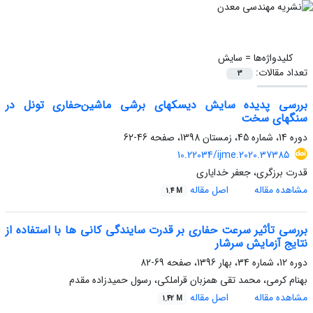
کلیدواژه‌ها =
سایش
تعداد مقالات:
3
بررسی پدیده سایش دیسکهای برشی ماشین‌حفاری تونل در
سنگهای سخت
دوره 14، شماره 45، زمستان 1398، صفحه
46-62
10.22034/ijme.2020.37385
قدرت برزگری، جعفر خدایاری
مشاهده مقاله
اصل مقاله
1.4 M
بررسی تأثیر سرعت حفاری بر قدرت سایندگی کانی ها با استفاده از
نتایج آزمایش سرشار
دوره 12، شماره 34، بهار 1396، صفحه
69-82
بهنام کرمی، محمد تقی همزبان قراملکی، رسول حمیدزاده مقدم
مشاهده مقاله
اصل مقاله
1.42 M