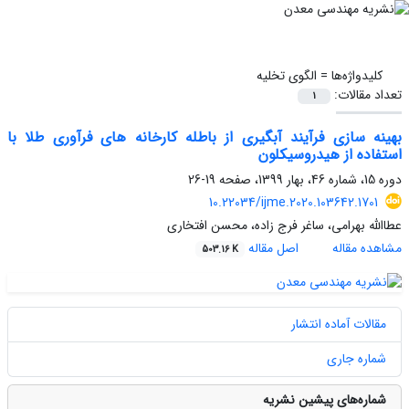
کلیدواژه‌ها =
الگوی تخلیه
تعداد مقالات:
1
بهینه سازی فرآیند آبگیری از باطله کارخانه های فرآوری طلا با
استفاده از هیدروسیکلون
دوره 15، شماره 46، بهار 1399، صفحه
19-26
10.22034/ijme.2020.103642.1701
عطاالله بهرامی، ساغر فرج زاده، محسن افتخاری
مشاهده مقاله
اصل مقاله
503.16 K
مقالات آماده انتشار
شماره جاری
شماره‌های پیشین نشریه