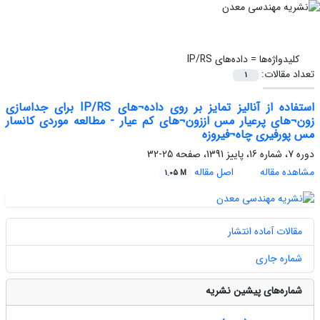
کلیدواژه‌ها =
داده‌های IP/RS
تعداد مقالات:
1
استفاده از آنالیز تمایز بر روی داده¬های IP/RS برای جداسازی
زون¬های پرعیار مس اززون¬های کم عیار - مطالعه موردی کانسار
مس پورفیری چاه¬فیروزه
دوره 7، شماره 16، پاییز 1391، صفحه
25-32
مشاهده مقاله
اصل مقاله
1.05 M
مقالات آماده انتشار
شماره جاری
شماره‌های پیشین نشریه