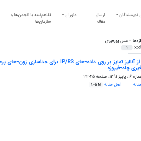
 نویسندگان
ارسال
داوران
تفاهم‌نامه با انجمن‌ها و
مقاله
سازمان‌ها
ژه‌ها =
مس پورفیری
لات:
1
استفاده از آنالیز تمایز بر روی داده¬های RS
یری چاه¬فیروزه
25-32
اله
اصل مقاله
1.05 M