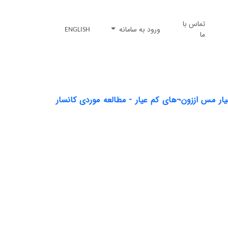
تماس با
ورود به سامانه
ENGLISH
ما
IP/ برای جداسازی زون¬های پرعیار مس اززون¬های کم عیار - مطالعه موردی کانسار