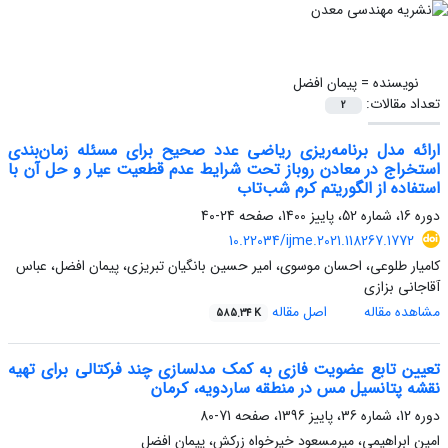
نویسنده =
پیمان افضل
تعداد مقالات:
2
ارائه مدل برنامه‌ریزی ریاضی عدد صحیح برای مسئله زمان‌بندی
استخراج در معادن روباز تحت شرایط عدم قطعیت عیار و حل آن با
استفاده از الگوریتم کرم شب‌تاب
دوره 16، شماره 52، پاییز 1400، صفحه
24-40
10.22034/ijme.2021.118267.1772
کامیار طلوعی، احسان موسوی، امیر حسین بانگیان تبریزی، پیمان افضل، عباس
آقاجانی بزازی
مشاهده مقاله
اصل مقاله
585.34 K
تعیین تابع عضویت فازی به کمک مدلسازی چند فرکتالی برای تهیه
نقشه پتانسیل مس در منطقه ساردویه، کرمان
دوره 12، شماره 36، پاییز 1396، صفحه
71-80
امین ابراهیمی، میرمسعود خیرخواه زرکش، پیمان افضل