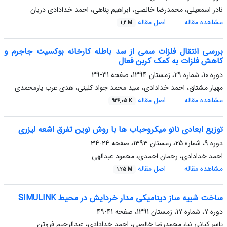
نادر اسمعیلی، محمدرضا خالصی، ابراهیم پناهی، احمد خدادادی دربان
مشاهده مقاله
اصل مقاله
1.2 M
بررسی انتقال فلزات سمی از سد باطله کارخانه بوکسیت جاجرم و
کاهش فلزات به کمک کربن فعال
دوره 10، شماره 29، زمستان 1394، صفحه
31-39
مهیار مشتاق، احمد خدادادی، سید محمد جواد کلینی، هدی عرب یارمحمدی
مشاهده مقاله
اصل مقاله
924.05 K
توزیع ابعادی نانو میکروحباب ها با روش نوین تفرق اشعه لیزری
دوره 9، شماره 25، زمستان 1393، صفحه
24-34
احمد خدادادی، رحمان احمدی، محمود عبدالهی
مشاهده مقاله
اصل مقاله
1.25 M
ساخت شبیه ساز دینامیکی مدار خردایش در محیط SIMULINK
دوره 7، شماره 17، زمستان 1391، صفحه
41-49
یاسر کیانی نیا، محمدرضا خالصی، احمد خدادادی، عبدالرحیم فروتن