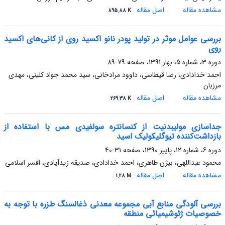
مشاهده مقاله
اصل مقاله
895.88 K
بررسی عوامل موثر در تولید پودر نانو اکسید روی از کانی‌های اکسید
روی
دوره 3، شماره 5، بهار 1391، صفحه
79-89
احمد خدادادی، رضا قیطاسی، داوود مرادخانی، سید محمد جواد کلینی، مهدی
مرزبان
مشاهده مقاله
اصل مقاله
269.38 K
جداسازی مولیبدنیت از کنسانتره سولفیدی مس با استفاده از
بازداشت‌کننده تیوگلیکولیک اسید
دوره 6، شماره 12، پاییز 1390، صفحه
31-40
محمود عبداللهی، بیژن طاهری، احمد خدادادی، صدیقه زیدآیادی، افسر اسلامی
مشاهده مقاله
اصل مقاله
1.28 M
بررسی آلودگی منابع آبی مجموعه معدنی ذغالسنگ طزره با توجه به
خصوصیات ژئوشیمیائی منطقه