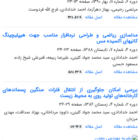
دوره 6، شماره 11، بهار 1390، صفحه
13-23
مرتضی رحیمی، بهناز دهرآزما، احمد خدادادی، فرج الله فردوست
مشاهده مقاله
اصل مقاله
438.57 K
مدل‏سازی ریاضی و طراحی نرم‏افزار مناسب جهت هیپ‏لیچینگ
کانی‏های اکسیده مس
دوره 4، شماره 7، تابستان 1388، صفحه
23-34
احمد خدادادی، سید محمد جواد کلینی، علیرضا ربیعه، قنبرعلی شیخ زاده،
مسعود حسنی
مشاهده مقاله
اصل مقاله
568.43 K
بررسی امکان جلوگیری از انتقال فلزات سنگین پسماندهای
کارخانه‌های تولید روی به محیط زیست
دوره 2، شماره 4، زمستان 1386، صفحه
29-36
احمد خدادادی، سید محمد جواد کلینی، داوود مرداخانی، بهزاد صداقت، مهدی
مرزبان
مشاهده مقاله
اصل مقاله
166.94 K