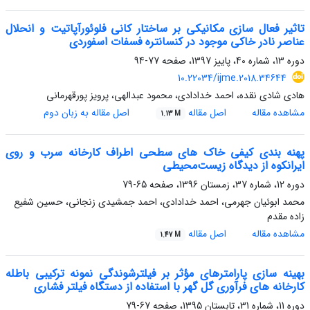
تاثیر فعال سازی مکانیکی بر ساختار کانی فلوئورآپاتیت و انحلال
عناصر نادر خاکی موجود در کنسانتره فسفات اسفوردی
دوره 13، شماره 40، پاییز 1397، صفحه
77-94
10.22034/ijme.2018.34644
هادی شادی نقده، احمد خدادادی، محمود عبدالهی، پرویز پورقهرمانی
مشاهده مقاله
اصل مقاله
اصل مقاله به زبان دوم
1.13 M
پهنه بندی کیفی خاک های سطحی اطراف کارخانه سرب و روی
ایرانکوه از دیدگاه زیست‌محیطی
دوره 12، شماره 37، زمستان 1396، صفحه
65-79
محمد ابوئیان جهرمی، احمد خدادادی، احمد جمشیدی زنجانی، حسین شفیع
زاده مقدم
مشاهده مقاله
اصل مقاله
1.47 M
بهینه سازی پارامترهای مؤثر بر فیلترشوندگی نمونه ترکیبی باطله
کارخانه های فرآوری گل گهر با استفاده از دستگاه فیلتر فشاری
دوره 11، شماره 31، تابستان 1395، صفحه
67-79