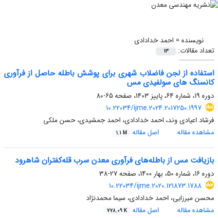
نویسنده =
احمد خدادادی
تعداد مقالات:
13
استفاده از لجن فاضلاب شهری برای پوشش باطله حاصل از فرآوری
کانسنگ های سولفیدی مس
دوره 19، شماره 64، پاییز 1403، صفحه
65-80
10.22034/ijme.2024.2017250.1997
فرشاد اعیادی وند، احمد خدادادی، احمد جمشیدی، حسن ملکی
مشاهده مقاله
اصل مقاله
1.1 M
بازیافت مس از باطله‌های فرآوری معدن سرب قله‌کفتران شاهرود
دوره 16، شماره 50، بهار 1400، صفحه
27-38
10.22034/ijme.2020.121873.1788
محسن میرزایی، احمد خدادادی، سیما محمدنژاد
مشاهده مقاله
اصل مقاله
778.09 K