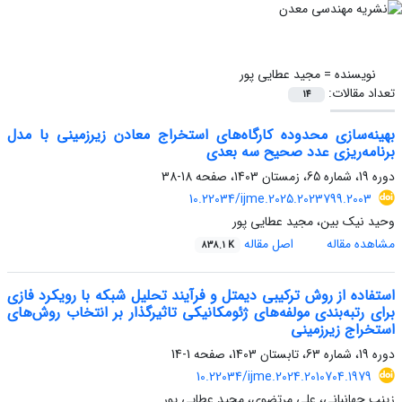
نویسنده =
مجید عطایی پور
تعداد مقالات:
14
بهینه‌سازی محدوده کارگاه‌های استخراج معادن زیرزمینی با مدل
برنامه‌ریزی عدد صحیح سه بعدی
دوره 19، شماره 65، زمستان 1403، صفحه
18-38
10.22034/ijme.2025.2023799.2003
وحید نیک بین، مجید عطایی پور
مشاهده مقاله
اصل مقاله
838.1 K
استفاده از روش ترکیبی دیمتل و فرآیند تحلیل شبکه با رویکرد فازی
برای رتبه‌بندی مولفه‌های ژئومکانیکی تاثیرگذار بر انتخاب روش‌های
استخراج زیرزمینی
دوره 19، شماره 63، تابستان 1403، صفحه
1-14
10.22034/ijme.2024.2010704.1979
زینب جهانبانی، علی مرتضوی، مجید عطایی پور