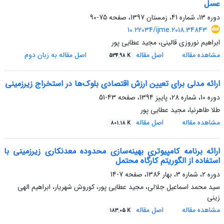
عسل
دوره 13، شماره 41، زمستان 1397، صفحه
75-90
10.22034/ijme.2018.34843
ابراهیم نوروزی قالینی، مجید عطایی پور
مشاهده مقاله
اصل مقاله
اصل مقاله به زبان دوم
534.98 K
ارائه مدلی برای تعیین ارزش اقتصادی بلوک‌ها در استخراج زیرزمینی
دوره 10، شماره 28، پاییز 1394، صفحه
43-51
طلا طاهرنیا، مجید عطایی پور
مشاهده مقاله
اصل مقاله
801.18 K
ارائه برنامه کامپیوتری بهینه‌سازی محدوده معدنکاری زیرزمینی با
استفاده از الگوریتم کارگاه محتمل
دوره 2، شماره 3، بهار 1386، صفحه
7-14
سید محمد اسماعیل جلالی، مجید عطایی پور، کوروش شهریار، ابراهیم الهی
زینی
مشاهده مقاله
اصل مقاله
183.05 K