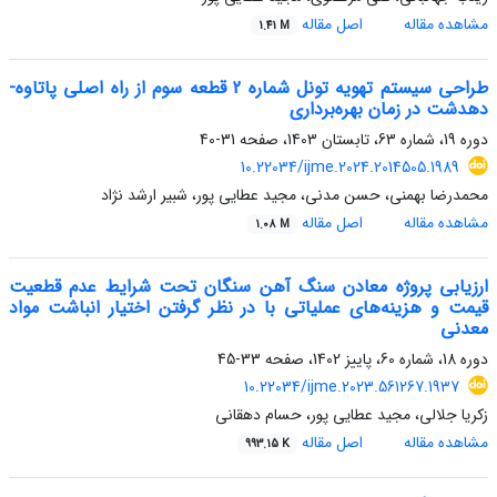
مشاهده مقاله
اصل مقاله
1.41 M
طراحی سیستم تهویه تونل شماره 2 قطعه سوم از راه اصلی پاتاوه-
دهدشت در زمان بهره‌برداری
دوره 19، شماره 63، تابستان 1403، صفحه
31-40
10.22034/ijme.2024.2014505.1989
محمدرضا بهمنی، حسن مدنی، مجید عطایی پور، شبیر ارشد نژاد
مشاهده مقاله
اصل مقاله
1.08 M
ارزیابی پروژه معادن سنگ آهن سنگان تحت شرایط عدم قطعیت
قیمت و هزینه‌های عملیاتی با در نظر گرفتن اختیار انباشت مواد
معدنی
دوره 18، شماره 60، پاییز 1402، صفحه
33-45
10.22034/ijme.2023.561267.1937
زکریا جلالی، مجید عطایی پور، حسام دهقانی
مشاهده مقاله
اصل مقاله
993.15 K