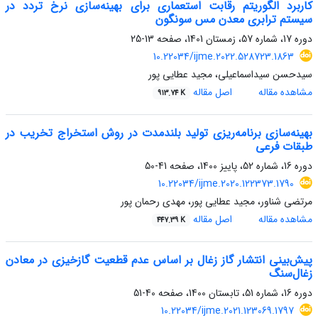
کاربرد الگوریتم رقابت استعماری برای بهینه‌سازی نرخ تردد در
سیستم ترابری معدن مس سونگون
دوره 17، شماره 57، زمستان 1401، صفحه
13-25
10.22034/ijme.2022.528723.1863
سیدحسن سیداسماعیلی، مجید عطایی پور
مشاهده مقاله
اصل مقاله
913.74 K
بهینه‌سازی برنامه‌ریزی تولید بلندمدت در روش استخراج تخریب در
طبقات فرعی
دوره 16، شماره 52، پاییز 1400، صفحه
41-50
10.22034/ijme.2020.122373.1790
مرتضی شناور، مجید عطایی پور، مهدی رحمان پور
مشاهده مقاله
اصل مقاله
447.39 K
پیش‌بینی انتشار گاز زغال بر اساس عدم قطعیت‌ گازخیزی در معادن
زغال‌سنگ
دوره 16، شماره 51، تابستان 1400، صفحه
40-51
10.22034/ijme.2021.123069.1797