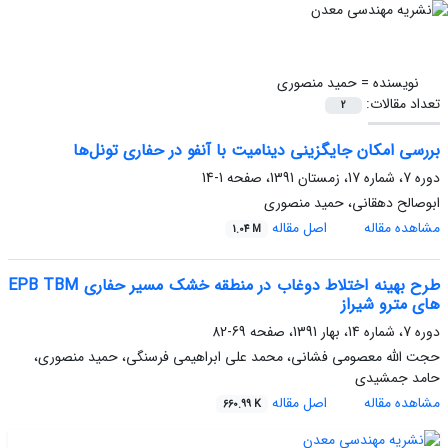
نویسنده =
حمید منصوری
تعداد مقالات:
2
بررسی امکان جایگزینی دینامیت با آنفو در حفاری تونل‌ها
دوره 7، شماره 17، زمستان 1391، صفحه
1-14
ابوصالح دهقانی، حمید منصوری
مشاهده مقاله
اصل مقاله
1.04 M
طرح بهینه اختلاط دوغاب در منطقه خشک مسیر حفاری EPB TBM
های مترو شیراز
دوره 7، شماره 14، بهار 1391، صفحه
69-82
حجت الله معصومی فشانی، محمد علی ابراهیمی فرسنگی، حمید منصوری،
حامد جمشیدی
مشاهده مقاله
اصل مقاله
660.99 K