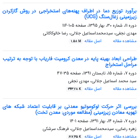
برآورد توزیع دما در اطراف پهنه‌های استخراجی در روش گازکردن
زیرزمینی زغال‌‌سنگ (UCG)
دوره 11، شماره 30، بهار 1395، صفحه
105-116
مهدی نجفی، سیدمحمداسماعیل جلالی، رضا خالوکاکائی
مشاهده مقاله
اصل مقاله
1.58 M
طراحی ابعاد بهینه پایه در معدن کرومیت فاریاب با توجه به ترتیب
مراحل استخراج
دوره 7، شماره 15، تابستان 1391، صفحه
35-47
سید محمد اسماعیل جلالی، مهدی نجفی
مشاهده مقاله
اصل مقاله
343.28 K
بررسی اثر حرکت لوکوموتیو معدنی بر قابلیت اعتماد شبکه های
تهویه معادن زیرزمینی (مطالعه موردی: معدن تخت)
دوره 7، شماره 14، بهار 1391، صفحه
1-14
زهره رضایی، سیدمحمداسماعیل جلالی، فرهنگ سرشکی
مشاهده مقاله
اصل مقاله
617.45 K