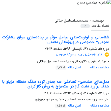
نویسنده =
سیدمحمداسماعیل جلالی
تعداد مقالات:
6
شناسایی و اولویت‌بندی عوامل مؤثر بر پیاده‌سازی موفق مشارکت
عمومی‌– ‌خصوصی در پروژه‌های معدنی
دوره 15، شماره 47، تابستان 1399، صفحه
14-29
10.22034/ijme.2020.105336.1714
حمیدرضا فرجی کلاریجانی، سیدمحمداسماعیل جلالی
مشاهده مقاله
اصل مقاله
1.39 M
مدل‌سازی هندسی- تصادفی سه بعدی توده سنگ منطقه مزینو با
هدف برآورد نشت گاز در استخراج به روش گاز کردن
دوره 12، شماره 37، زمستان 1396، صفحه
21-38
علی حیدری، سیدمحمد اسماعیل جلالی، مهدی نوروزی
مشاهده مقاله
اصل مقاله
2.59 M