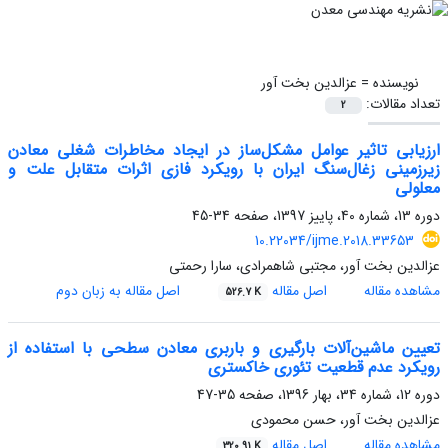
نویسنده =
عزالدین بخت آور
تعداد مقالات:
2
ارزیابی تاثیر عوامل مشکل‌ساز در ایجاد مخاطرات شغلی معادن
زیرزمینی زغال‌سنگ ایران با رویکرد فازی اثرات متقابل علت و
معلولی
دوره 13، شماره 40، پاییز 1397، صفحه
34-45
10.22034/ijme.2018.33653
عزالدین بخت آور، مجتبی شاهمرادی، سارا رحمتی
مشاهده مقاله
اصل مقاله
اصل مقاله به زبان دوم
526.7 K
تعیین ماشین‌آلات بارگیری و باربری معادن سطحی با استفاده از
رویکرد عدم قطعیت تئوری خاکستری
دوره 12، شماره 34، بهار 1396، صفحه
35-47
عزالدین بخت آور، حسن محمودی
مشاهده مقاله
اصل مقاله
320.91 K