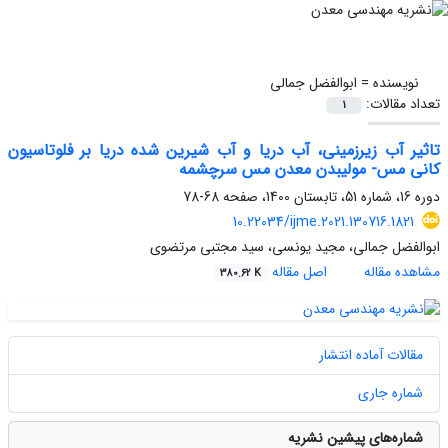
نویسنده =
ابوالفضل جمالی
تعداد مقالات:
1
تاثیر آب زیرزمینی، آب دریا و آب شیرین شده دریا بر فلوتاسیون
کانی مس- مولیبدن معدن مس سرچشمه
دوره 16، شماره 51، تابستان 1400، صفحه
68-78
10.22034/ijme.2021.130716.1821
ابوالفضل جمالی، مجید یونسی، سید مجتبی مرتضوی
مشاهده مقاله
اصل مقاله
380.62 K
مقالات آماده انتشار
شماره جاری
شماره‌های پیشین نشریه