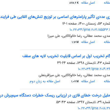
اله
اصل مقاله
878.2 K
ی عددی تأثیر پارامترهای اساسی بر توزیع تنش‌های القایی طی فرایند
1-16
10.22034/ijme.2021.115543.
ی، محمد عطائی، رضا خالوکاکایی، علی میرزا
اله
اصل مقاله
1.16 M
ام تخریب اول بر اساس قابلیت تخریب لایه های سقف
64-49
10.22034/ijme.2019.3
ی، محمد عطائی، رضا خالوکاکایی، علی میزاقربنعلی
اله
اصل مقاله
اصل مقاله به زبان دوم
1.07 M
تحلیل درخت خطای فازی در ارزیابی ریسک خطرات دستگاه سیم‌برش در
43-53
10.22034/ijme.2018.3