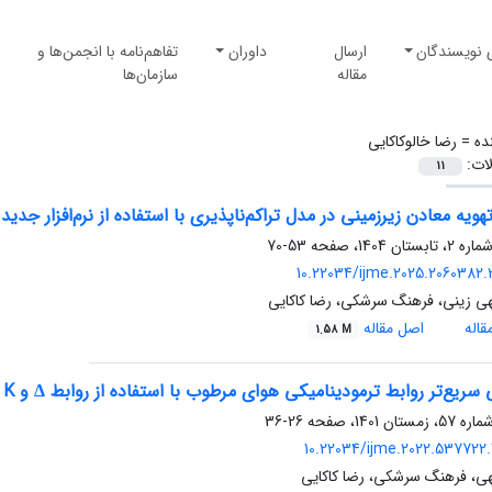
 نویسندگان
ارسال
داوران
تفاهم‌نامه با انجمن‌ها و
مقاله
سازمان‌ها
ده =
رضا خالوکاکایی
لات:
11
معادن زیرزمینی در مدل تراکم‌ناپذیری با استفاده از نرم‌افزار جدید (entilation Design: Incompressible Model
53-70
10.22034/ijme.2025.2060382.
لهی زینی، فرهنگ سرشکی، رضا کاکایی
اله
اصل مقاله
1.58 M
سریع‌تر روابط ترمودینامیکی هوای مرطوب با استفاده از روابط Δ و K
26-36
10.22034/ijme.2022.537722.
لهی، فرهنگ سرشکی، رضا کاکایی