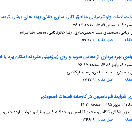
اله
اصل مقاله
421.66 K
 اختصاصات ژئوشیمیایی مناطق کانی سازی طلای پهنه های برشی کردست
27-36
 ریابی، میرمهدی سید رحیمی‌نیارق، رضا خالوکاکایی، محمد رضا هزاره
اله
اصل مقاله
967.85 K
ندی بهره برداری از معادن سرب و روی زیرزمینی متروکه استان یزد با ا
67-76
 حسینی، محمد عطایی، رضا خالوکاکایی
اله
اصل مقاله
271.27 K
زی شرایط فلوتاسیون در کارخانه فسفات اسفوردی
31-41
لدین شفائی تنکابنی، محمد کارآموزیان، خداکرم غریبی، فرامرز دولتی ارده جانی، رض
اله
اصل مقاله
234.62 K