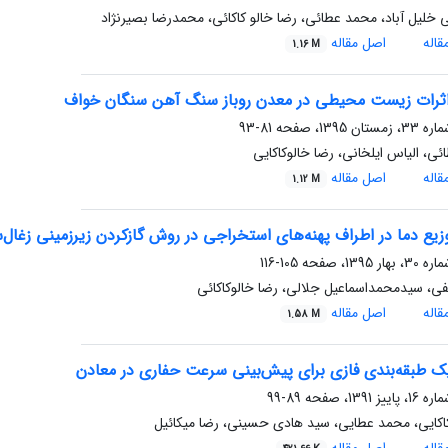
 خلیل آباد، محمد عطائی، رضا خالو کاکائی، محمدرضا بصیرنژاد
اله
اصل مقاله
1.16 M
 اثرات زیست محیطی در معدن روباز سنگ آهن سنگان خواف
81-93
ی، الیاس ایلخانی، رضا خالوکاکایی
اله
اصل مقاله
1.12 M
وزیع دما در اطراف پهنه‌های استخراجی در روش گازکردن زیرزمینی زغال‌‌سنگ
105-116
ی، سیدمحمداسماعیل جلالی، رضا خالوکاکائی
اله
اصل مقاله
1.58 M
ک طبقه‌بندی فازی برای پیش‌بینی سرعت حفاری در معادن
89-99
اکایی، محمد عطایی، سید هادی حسینی، رضا میکائیل