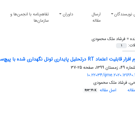
 نویسندگان
ارسال
داوران
تفاهم‌نامه با انجمن‌ها و
مقاله
سازمان‌ها
ده =
فرشاد ملک محمودی
لات:
1
ت اعتماد RT درتحلیل پایداری تونل‌ نگهداری شده با پیچ‌سنگ
25-37
10.22034/ijme.2020.121660
حی، فرشاد ملک محمودی
اله
اصل مقاله
463.99 K