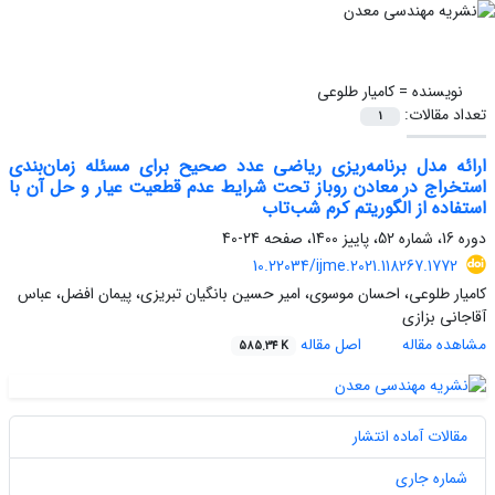
نویسنده =
کامیار طلوعی
تعداد مقالات:
1
ارائه مدل برنامه‌ریزی ریاضی عدد صحیح برای مسئله زمان‌بندی
استخراج در معادن روباز تحت شرایط عدم قطعیت عیار و حل آن با
استفاده از الگوریتم کرم شب‌تاب
دوره 16، شماره 52، پاییز 1400، صفحه
24-40
10.22034/ijme.2021.118267.1772
کامیار طلوعی، احسان موسوی، امیر حسین بانگیان تبریزی، پیمان افضل، عباس
آقاجانی بزازی
مشاهده مقاله
اصل مقاله
585.34 K
مقالات آماده انتشار
شماره جاری