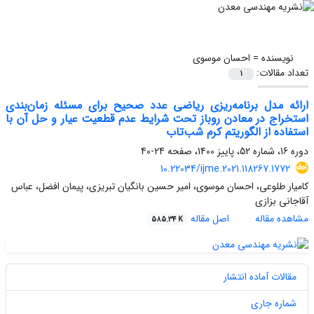
نویسنده =
احسان موسوی
تعداد مقالات:
1
ارائه مدل برنامه‌ریزی ریاضی عدد صحیح برای مسئله زمان‌بندی
استخراج در معادن روباز تحت شرایط عدم قطعیت عیار و حل آن با
استفاده از الگوریتم کرم شب‌تاب
دوره 16، شماره 52، پاییز 1400، صفحه
24-40
10.22034/ijme.2021.118267.1772
کامیار طلوعی، احسان موسوی، امیر حسین بانگیان تبریزی، پیمان افضل، عباس
آقاجانی بزازی
مشاهده مقاله
اصل مقاله
585.34 K
مقالات آماده انتشار
شماره جاری