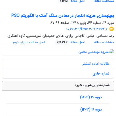
مشاهده مقاله
اصل مقاله
2.13 M
بهینهسازی هزینه انفجار در معادن سنگ آهک با الگوریتم PSO
دوره 14، شماره 44، پاییز 1398، صفحه
99-87
10.22034/ijme.2019.37348
رضا بستامی، عباس آقاجانی بزازی، هادی حمیدیان شورمستی، کاوه آهنگری
مشاهده مقاله
اصل مقاله
اصل مقاله به زبان دوم
768.36 K
مقالات آماده انتشار
شماره جاری
شماره‌های پیشین نشریه
دوره 20 (1404)
دوره 19 (1403)