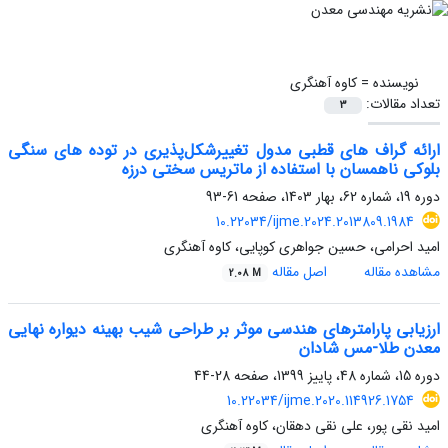
نویسنده =
کاوه آهنگری
تعداد مقالات:
3
ارائه گراف های قطبی مدول تغییرشکل‌پذیری در توده های سنگی
بلوکی ناهمسان با استفاده از ماتریس سختی درزه
دوره 19، شماره 62، بهار 1403، صفحه
61-93
10.22034/ijme.2024.2013809.1984
امید احرامی، حسین جواهری کوپایی، کاوه آهنگری
مشاهده مقاله
اصل مقاله
2.08 M
ارزیابی پارامترهای هندسی موثر بر طراحی شیب بهینه دیواره نهایی
معدن طلا-مس شادان
دوره 15، شماره 48، پاییز 1399، صفحه
28-44
10.22034/ijme.2020.114926.1754
امید نقی پور، علی نقی دهقان، کاوه آهنگری