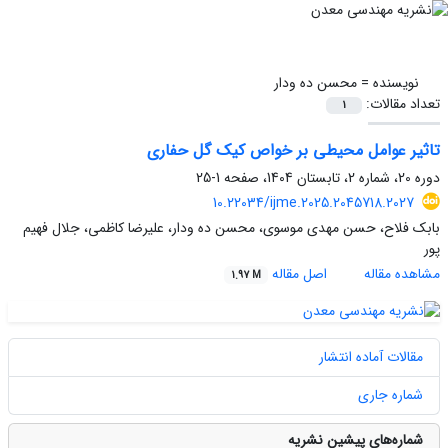
نویسنده =
محسن ده ودار
تعداد مقالات:
1
تاثیر عوامل محیطی بر خواص کیک گل حفاری
دوره 20، شماره 2، تابستان 1404، صفحه
1-25
10.22034/ijme.2025.2045718.2027
بابک فلاح، حسن مهدی موسوی، محسن ده ودار، علیرضا کاظمی، جلال فهیم
پور
مشاهده مقاله
اصل مقاله
1.97 M
مقالات آماده انتشار
شماره جاری
شماره‌های پیشین نشریه