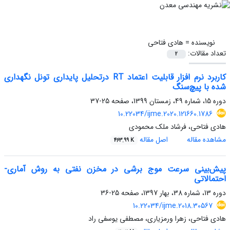
نویسنده =
هادی فتاحی
تعداد مقالات:
2
کاربرد نرم افزار قابلیت اعتماد RT درتحلیل پایداری تونل‌ نگهداری
شده با پیچ‌سنگ
دوره 15، شماره 49، زمستان 1399، صفحه
25-37
10.22034/ijme.2020.121660.1786
هادی فتاحی، فرشاد ملک محمودی
مشاهده مقاله
اصل مقاله
463.99 K
پیش‌بینی سرعت موج برشی در مخزن نفتی به روش آماری-
احتمالاتی
دوره 13، شماره 38، بهار 1397، صفحه
25-36
10.22034/ijme.2018.30567
هادی فتاحی، زهرا ورمزیاری، مصطفی یوسفی راد